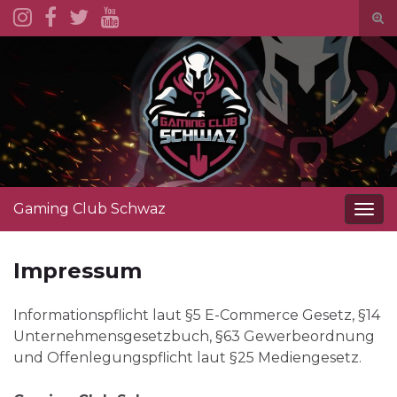
Suc
ums
Search for:
Gaming Club Schwaz
Navi
ums
Impressum
Informationspflicht laut §5 E-Commerce Gesetz, §14
Unternehmensgesetzbuch, §63 Gewerbeordnung
und Offenlegungspflicht laut §25 Mediengesetz.