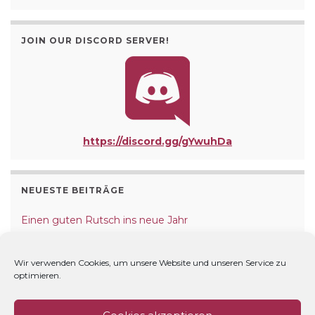
JOIN OUR DISCORD SERVER!
https://discord.gg/gYwuhDa
NEUESTE BEITRÄGE
Einen guten Rutsch ins neue Jahr
Frohe Weihnachten!
Wir verwenden Cookies, um unsere Website und unseren Service zu
optimieren.
Christmas Festival – Gewinner und Fazit
Christmas Festival – Zeitplan