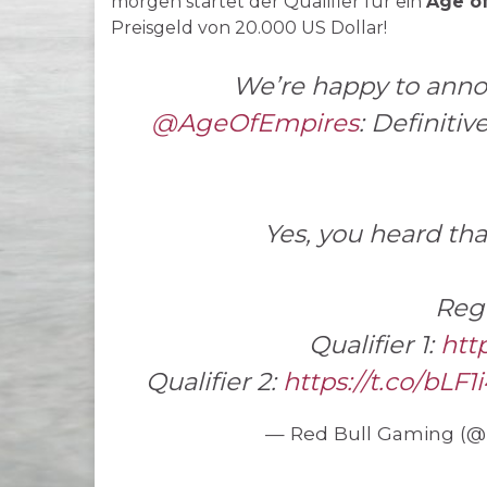
morgen startet der Qualifier für ein
Age of
Preisgeld von 20.000 US Dollar!
We’re happy to anno
@AgeOfEmpires
: Definiti
Yes, you heard tha
Regi
Qualifier 1:
htt
Qualifier 2:
https://t.co/bLF1
— Red Bull Gaming (