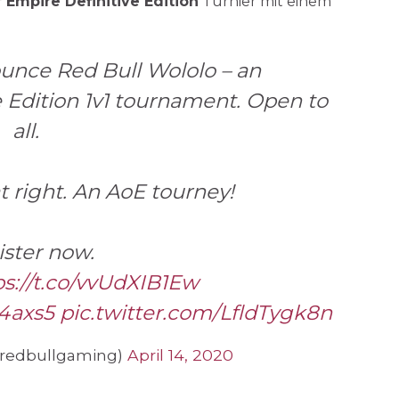
 Empire Definitive Edition
Turnier mit einem
unce Red Bull Wololo – an
ve Edition 1v1 tournament. Open to
all.
t right. An AoE tourney!
ster now.
ps://t.co/vvUdXIB1Ew
i4axs5
pic.twitter.com/LfldTygk8n
@redbullgaming)
April 14, 2020